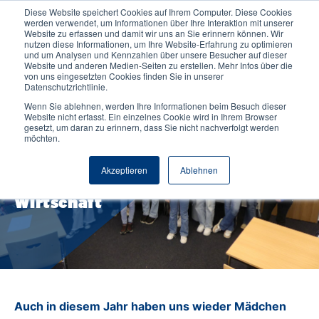
Diese Website speichert Cookies auf Ihrem Computer. Diese Cookies
werden verwendet, um Informationen über Ihre Interaktion mit unserer
Website zu erfassen und damit wir uns an Sie erinnern können. Wir
nutzen diese Informationen, um Ihre Website-Erfahrung zu optimieren
und um Analysen und Kennzahlen über unsere Besucher auf dieser
Website und anderen Medien-Seiten zu erstellen. Mehr Infos über die
von uns eingesetzten Cookies finden Sie in unserer
Datenschutzrichtlinie.
Wenn Sie ablehnen, werden Ihre Informationen beim Besuch dieser
2.05.2024
Sonstiges
Website nicht erfasst. Ein einzelnes Cookie wird in Ihrem Browser
gesetzt, um daran zu erinnern, dass Sie nicht nachverfolgt werden
Girls' and Boys' Day 2024 -
möchten.
Zukunftstag an der
Akzeptieren
Ablehnen
NORDAKADEMIE Hochschule der
Wirtschaft
Auch in diesem Jahr haben uns wieder Mädchen