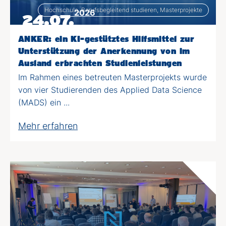
Hochschule, Berufsbegleitend studieren, Masterprojekte
2026
24.07.
ANKER: ein KI-gestütztes Hilfsmittel zur
Unterstützung der Anerkennung von im
Ausland erbrachten Studienleistungen
Im Rahmen eines betreuten Masterprojekts wurde
von vier Studierenden des Applied Data Science
(MADS) ein ...
Mehr erfahren