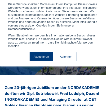
Diese Website speichert Cookies auf Ihrem Computer. Diese Cookies
werden verwendet, um Informationen über Ihre Interaktion mit unserer
Website zu erfassen und damit wir uns an Sie erinnern können. Wir
nutzen diese Informationen, um Ihre Website-Erfahrung zu optimieren
und um Analysen und Kennzahlen über unsere Besucher auf dieser
Website und anderen Medien-Seiten zu erstellen. Mehr Infos über die
von uns eingesetzten Cookies finden Sie in unserer
Datenschutzrichtlinie.
Wenn Sie ablehnen, werden Ihre Informationen beim Besuch dieser
2.02.2026
Hochschule
Website nicht erfasst. Ein einzelnes Cookie wird in Ihrem Browser
gesetzt, um daran zu erinnern, dass Sie nicht nachverfolgt werden
20 Jahre an der NORDAKADEMIE
möchten.
- Jubiläum von Fred Ludolph
Akzeptieren
Ablehnen
Zum 20-jährigen Jubiläum an der NORDAKADEMIE
durften wir Dipl. Betriebswirt Fred Ludolph, Dozent
(NORDAKADEMIE) und Managing Director at OET
Goldex Finance GmbH ein paar Fragen zu seiner