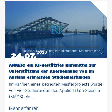
Hochschule, Berufsbegleitend studieren, Masterprojekte
2026
24.07.
ANKER: ein KI-gestütztes Hilfsmittel zur
Unterstützung der Anerkennung von im
Ausland erbrachten Studienleistungen
Im Rahmen eines betreuten Masterprojekts wurde
von vier Studierenden des Applied Data Science
(MADS) ein ...
Mehr erfahren