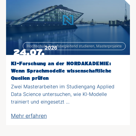
Hochschule, Berufsbegleitend studieren, Masterprojekte
2026
24.07.
KI-Forschung an der NORDAKADEMIE:
Wenn Sprachmodelle wissenschaftliche
Quellen prüfen
Zwei Masterarbeiten im Studiengang Applied
Data Science untersuchen, wie KI-Modelle
trainiert und eingesetzt ...
Mehr erfahren