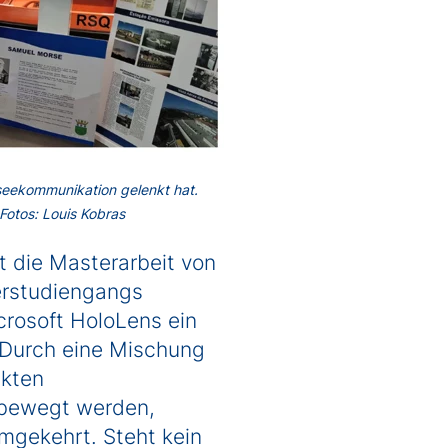
erseekommunikation gelenkt hat.
Fotos: Louis Kobras
rt die Masterarbeit von
rstudiengangs
crosoft HoloLens ein
e. Durch eine Mischung
ckten
 bewegt werden,
mgekehrt. Steht kein