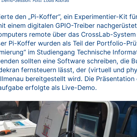
r Demo-Session. Foto: Louis Kobras
erte den „Pi-Koffer“, ein Experimentier-Kit fü
it einem digitalen GPIO-Treiber nachgerüstet
omputers remote über das CrossLab-System 
eser Pi-Koffer wurden als Teil der Portfolio-P
ierung“ im Studiengang Technische Informat
renden sollten eine Software schreiben, die B
dekran fernsteuern lässt, der (virtuell und p
Ilmenau bereitgestellt wird. Die Präsentation
ufgabe erfolgte als Live-Demo.