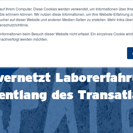
auf Ihrem Computer. Diese Cookies werden verwendet, um Informationen über Ihre 
ne NORDAKADEMIE ↓
Für Unternehmen ↓
 Sie erinnern können. Wir nutzen diese Informationen, um Ihre Website-Erfahrung 
Duale
her auf dieser Website und anderen Medien-Seiten zu erstellen. Mehr Infos über
nschutzrichtlinie.
nformationen beim Besuch dieser Website nicht erfasst. Ein einzelnes Cookie wird
t nachverfolgt werden möchten.
Übersicht
Zur Übersicht
Master berufsbegleitend
Masterstudium Übersicht
iothek
FAQ
Angewandte Künstliche Intelligenz
sa
Beratung & Kontakt
vernetzt Laborerfah
Applied Data Science & AI Management
dentische
einigungen
Digital Marketing Management
entlang des Transatl
ent Life
Financial Management and Accounting
nheim
General Management
ndort Elmshorn
HR-Management & Wirtschaftspsychologie
ndort Hamburg
Wirtschaftsingenieurwesen
iere