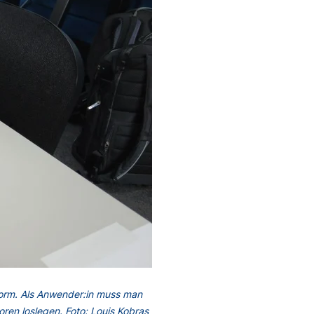
 Form. Als Anwender:in muss man
en loslegen. Foto: Louis Kobras