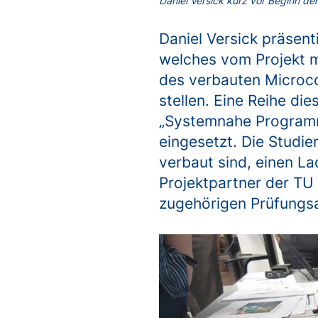
Daniel Versick kurz vor Beginn de
Daniel Versick präsenti
welches vom Projekt m
des verbauten Microc
stellen. Eine Reihe di
„Systemnahe Programm
eingesetzt. Die Studie
verbaut sind, einen La
Projektpartner der TU 
zugehörigen Prüfungsa