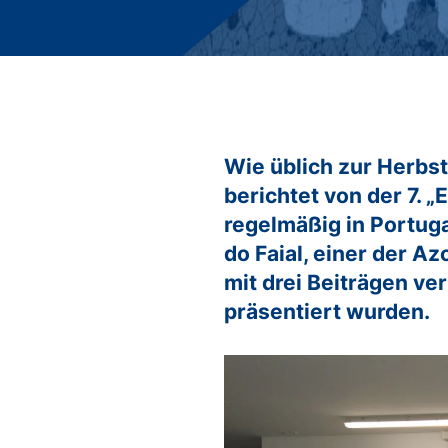
Studienberatung
FAQs
Freie Studienplätze 2026
Freie Studienplätze 2027
Bewerbungprozess duales Studium
Wie üblich zur Herbst
berichtet von der 7. 
regelmäßig in Portuga
do Faial, einer der 
mit drei Beiträgen ve
präsentiert wurden.