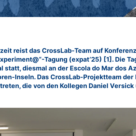
Wirtschaftsinformatik / IT-Management
Master of Business Administration (MBA)
Jobs for Master
Studienberatung
FAQs
zeit reist das CrossLab-Team auf Konferenz
„Experiment@“-Tagung (expat’25) [1]. Die Ta
l statt, diesmal an der Escola do Mar dos Az
Azoren-Inseln. Das CrossLab-Projektteam 
rtreten, die von den Kollegen Daniel Versick