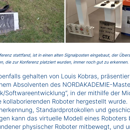
nferenz stattfand, ist in einen alten Signalposten eingebaut, der Üb
en, die zur Konferenz platziert wurden, immer noch gut zu erkennen. 
ebenfalls gehalten von Louis Kobras, präsentie
inem Absolventen des NORDAKADEMIE-Maste
/Softwareentwicklung“, in der mithilfe der Mi
 die kollaborierenden Roboter hergestellt wurd
nerkennung, Standardprotokollen und geschi
n kann das virtuelle Modell eines Roboters
undener physischer Roboter mitbewegt, und u