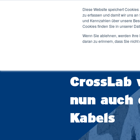
Diese Website speichert Cookies 
Studium ↓
Dei
zu erfassen und damit wir uns an
und Kennzahlen über unsere Besuc
Cookies finden Sie in unserer Date
Wenn Sie ablehnen, werden Ihre I
daran zu erinnern, dass Sie nich
Zur 
Duales Studium
Bachelorstudium Übersicht
Bibl
2.10.2025
Hochschule
Forschung
Betriebswirtschaftslehre
Men
CrossLab 
Wirtschaftsingenieurwesen
Stu
Ver
Wirtschaftsinformatik
nun auch 
Stud
Software Engineering
Woh
IT-Engineering
Kabels
Sta
Duale Studiengänge Schwerpunkte
Sta
Studium Generale (Seminarwesen)
Karr