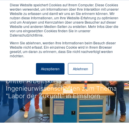
Diese Website speichert Cookies auf Ihrem Computer. Diese Cookies
werden verwendet, um Informationen über Ihre Interaktion mit unserer
Website zu erfassen und damit wir uns an Sie erinnern können. Wir
nutzen diese Informationen, um Ihre Website-Erfahrung zu optimieren
und um Analysen und Kennzahlen über unsere Besucher auf dieser
Website und anderen Medien-Seiten zu erstellen. Mehr Infos über die
von uns eingesetzten Cookies finden Sie in unserer
Datenschutzrichtlinie.
Wenn Sie ablehnen, werden Ihre Informationen beim Besuch dieser
8.06.2026
Website nicht erfasst. Ein einzelnes Cookie wird in Ihrem Browser
gesetzt, um daran zu erinnern, dass Sie nicht nachverfolgt werden
Dritter Arbeitskreis
möchten.
Ingenieurwissenschaften – „Labor
Akzeptieren
Ablehnen
der Zukunft“
Dritter Arbeitskreis
Ingenieurwissenschaften zum Thema
"Labor der Zukunft" in Elmshorn