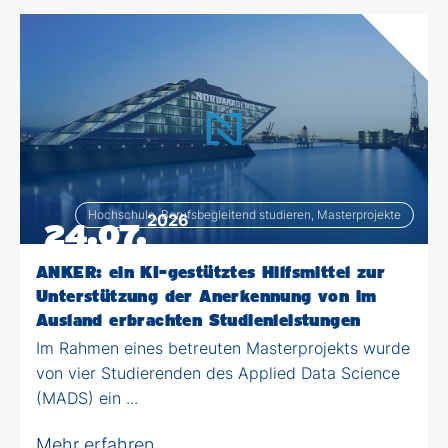
Hochschule, Berufsbegleitend studieren, Masterprojekte
2026
24.07.
ANKER: ein KI-gestütztes Hilfsmittel zur
Unterstützung der Anerkennung von im
Ausland erbrachten Studienleistungen
Im Rahmen eines betreuten Masterprojekts wurde
von vier Studierenden des Applied Data Science
(MADS) ein ...
Mehr erfahren