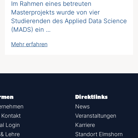
Im Rahmen eines betreuten
Masterprojekts wurde von vier
Studierenden des Applied Data Science
(MADS) ein ...
Mehr erfahren
irmen
Direktlinks
ternehmen
News
 Kontakt
Veranstaltungen
al Login
Karriere
& Lehre
Standort Elmshorn