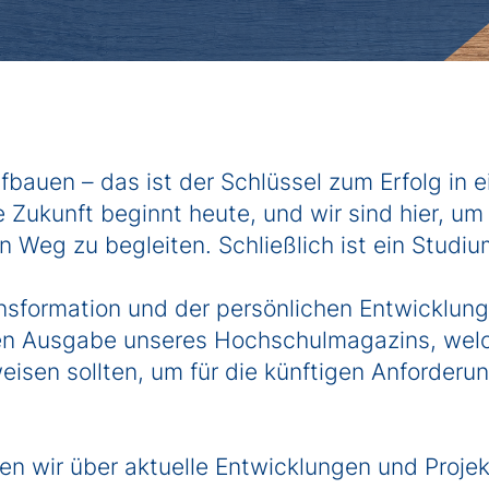
Wirtschaftsinformatik / IT-Management
Master of Business Administration (MBA)
Jobs for Master
Studienberatung
FAQs
auen – das ist der Schlüssel zum Erfolg in ei
 Zukunft beginnt heute, und wir sind hier, u
Weg zu begleiten. Schließlich ist ein Studiu
ransformation und der persönlichen Entwicklun
llen Ausgabe unseres Hochschulmagazins, we
sen sollten, um für die künftigen Anforderung
en wir über aktuelle Entwicklungen und Projekt