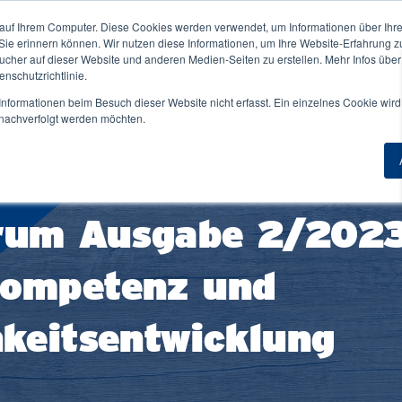
auf Ihrem Computer. Diese Cookies werden verwendet, um Informationen über Ihre 
ne NORDAKADEMIE ↓
Für Unternehmen ↓
 Sie erinnern können. Wir nutzen diese Informationen, um Ihre Website-Erfahrung 
Duale
her auf dieser Website und anderen Medien-Seiten zu erstellen. Mehr Infos über
nschutzrichtlinie.
nformationen beim Besuch dieser Website nicht erfasst. Ein einzelnes Cookie wird
t nachverfolgt werden möchten.
Übersicht
Zur Übersicht
Master berufsbegleitend
Masterstudium Übersicht
iothek
FAQ
teilungen
Angewandte Künstliche Intelligenz
sa
Beratung & Kontakt
rum Ausgabe 2/2023
Applied Data Science & AI Management
dentische
einigungen
Digital Marketing Management
kompetenz und
ent Life
Financial Management and Accounting
nheim
General Management
hkeitsentwicklung
ndort Elmshorn
HR-Management & Wirtschaftspsychologie
ndort Hamburg
Wirtschaftsingenieurwesen
iere