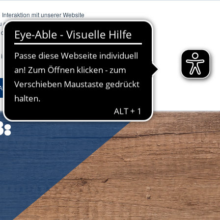
Interaktion mit unserer Website
zu optimieren und um Analysen
s Studium starten
Masterstudium starten
 die von uns eingesetzten
 in Ihrem Browser gesetzt, um
Zertifikate & Weiterbildung
Akzeptieren
Ablehnen
Zur Übersicht
Trendthema Nachhaltigkeit
:
Trendthema Künstliche Intelligenz
Trendthema Führung
Internationales
Zur Übersicht
Fachbereiche
Zur Übersicht