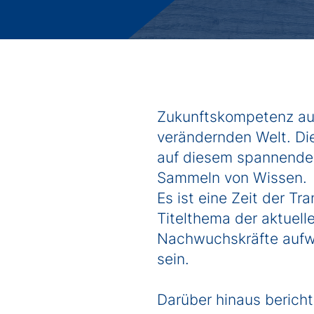
Studienberatung
FAQs
Freie Studienplätze 2026
Freie Studienplätze 2027
Bewerbungprozess duales Studium
Zukunftskompetenz aufb
verändernden Welt. Die
auf diesem spannenden 
Sammeln von Wissen.
Es ist eine Zeit der T
Titelthema der aktue
Nachwuchskräfte aufwei
sein.
Darüber hinaus bericht