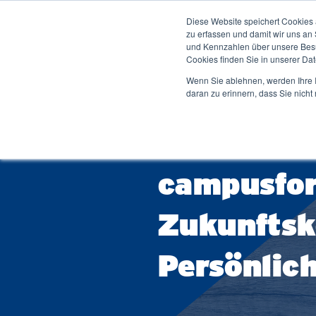
Diese Website speichert Cookies 
Studium ↓
Dei
zu erfassen und damit wir uns an
und Kennzahlen über unsere Besuc
Cookies finden Sie in unserer Date
Wenn Sie ablehnen, werden Ihre I
daran zu erinnern, dass Sie nich
Zur 
Duales Studium
Bachelorstudium Übersicht
Bibl
10.01.2024
Hochschule
Pressemit
Betriebswirtschaftslehre
Men
campusfo
Wirtschaftsingenieurwesen
Stu
Ver
Wirtschaftsinformatik
Zukunfts
Stud
Software Engineering
Woh
IT-Engineering
Persönlic
Sta
Duale Studiengänge Schwerpunkte
Sta
Studium Generale (Seminarwesen)
Karr