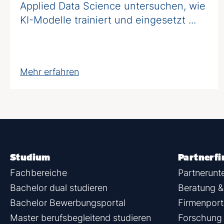
Applied Data Science untersuchen, wie
KI-Modelle trainiert und eingesetzt ...
Mehr erfahren
Studium
Partnerf
Fachbereiche
Partnerun
Bachelor dual studieren
Beratung &
Bachelor Bewerbungsportal
Firmenport
Master berufsbegleitend studieren
Forschung 