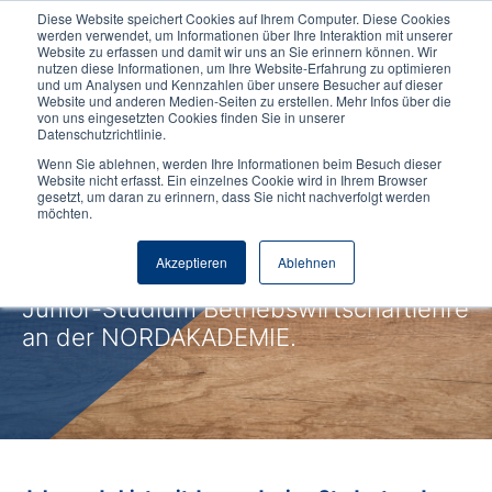
Diese Website speichert Cookies auf Ihrem Computer. Diese Cookies
werden verwendet, um Informationen über Ihre Interaktion mit unserer
Website zu erfassen und damit wir uns an Sie erinnern können. Wir
nutzen diese Informationen, um Ihre Website-Erfahrung zu optimieren
und um Analysen und Kennzahlen über unsere Besucher auf dieser
Website und anderen Medien-Seiten zu erstellen. Mehr Infos über die
von uns eingesetzten Cookies finden Sie in unserer
Datenschutzrichtlinie.
Wenn Sie ablehnen, werden Ihre Informationen beim Besuch dieser
24.02.2020
Duales Studium
Website nicht erfasst. Ein einzelnes Cookie wird in Ihrem Browser
gesetzt, um daran zu erinnern, dass Sie nicht nachverfolgt werden
[NORDAKADEMIE Interview] mit
möchten.
Johann Birnbaum, Junior Student
Akzeptieren
Ablehnen
BWL
Junior-Studium Betriebswirtschaftlehre
an der NORDAKADEMIE.