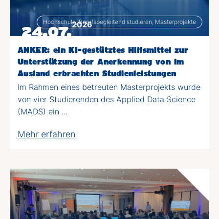
Hochschule, Berufsbegleitend studieren, Masterprojekte
2026
24.07.
ANKER: ein KI-gestütztes Hilfsmittel zur
Unterstützung der Anerkennung von im
Ausland erbrachten Studienleistungen
Im Rahmen eines betreuten Masterprojekts wurde
von vier Studierenden des Applied Data Science
(MADS) ein ...
Mehr erfahren