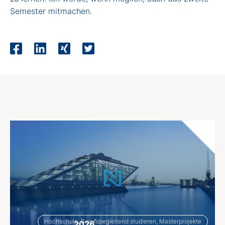
Semester mitmachen.
Hochschule, Berufsbegleitend studieren, Masterprojekte
2026