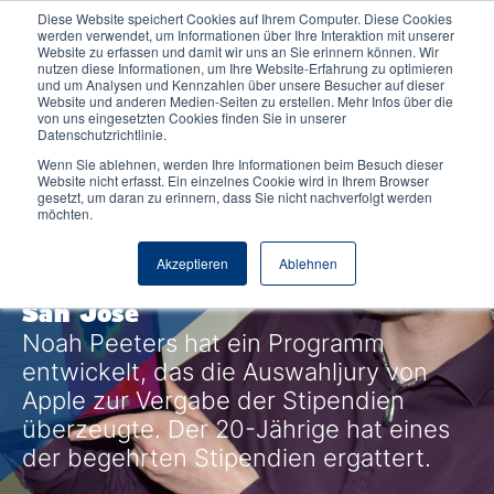
Diese Website speichert Cookies auf Ihrem Computer. Diese Cookies
werden verwendet, um Informationen über Ihre Interaktion mit unserer
Website zu erfassen und damit wir uns an Sie erinnern können. Wir
nutzen diese Informationen, um Ihre Website-Erfahrung zu optimieren
und um Analysen und Kennzahlen über unsere Besucher auf dieser
Website und anderen Medien-Seiten zu erstellen. Mehr Infos über die
von uns eingesetzten Cookies finden Sie in unserer
Datenschutzrichtlinie.
Wenn Sie ablehnen, werden Ihre Informationen beim Besuch dieser
6.06.2019
Duales Studium
Website nicht erfasst. Ein einzelnes Cookie wird in Ihrem Browser
gesetzt, um daran zu erinnern, dass Sie nicht nachverfolgt werden
Student der Elmshorner
möchten.
NORDAKADEMIE trifft die besten
Akzeptieren
Ablehnen
Apple-Entwickler bei Kongress in
San Jose
Noah Peeters hat ein Programm
entwickelt, das die Auswahljury von
Apple zur Vergabe der Stipendien
überzeugte. Der 20-Jährige hat eines
der begehrten Stipendien ergattert.