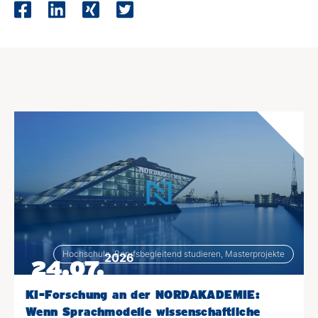
Hochschule, Berufsbegleitend studieren, Masterprojekte
2026
24.07.
KI-Forschung an der NORDAKADEMIE:
Wenn Sprachmodelle wissenschaftliche