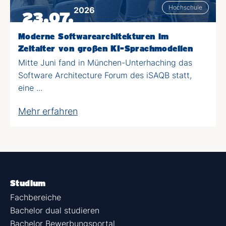
Hochschule
2026
23.07.
Moderne Softwarearchitekturen im
Zeitalter von großen KI-Sprachmodellen
Mitte Juni fand in München-Unterhaching das
Software Architecture Forum des iSAQB statt,
eine ...
Mehr erfahren
Studium
Fachbereiche
Bachelor dual studieren
Bachelor Bewerbungsportal