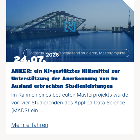
Hochschule, Berufsbegleitend studieren, Masterprojekte
2026
24.07.
ANKER: ein KI-gestütztes Hilfsmittel zur
Unterstützung der Anerkennung von im
Ausland erbrachten Studienleistungen
Im Rahmen eines betreuten Masterprojekts wurde
von vier Studierenden des Applied Data Science
(MADS) ein ...
Mehr erfahren