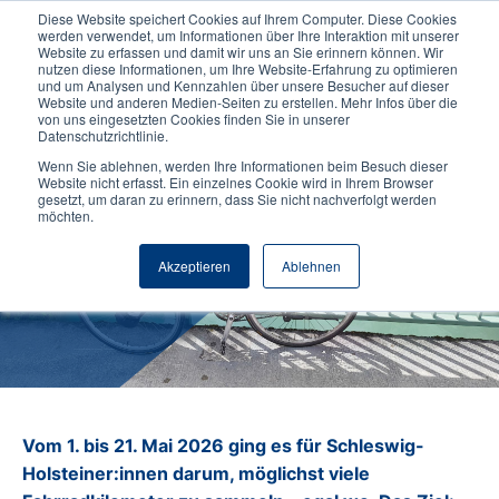
Diese Website speichert Cookies auf Ihrem Computer. Diese Cookies
werden verwendet, um Informationen über Ihre Interaktion mit unserer
Website zu erfassen und damit wir uns an Sie erinnern können. Wir
nutzen diese Informationen, um Ihre Website-Erfahrung zu optimieren
und um Analysen und Kennzahlen über unsere Besucher auf dieser
Website und anderen Medien-Seiten zu erstellen. Mehr Infos über die
von uns eingesetzten Cookies finden Sie in unserer
Datenschutzrichtlinie.
Wenn Sie ablehnen, werden Ihre Informationen beim Besuch dieser
11.06.2026
Hochschule
Website nicht erfasst. Ein einzelnes Cookie wird in Ihrem Browser
gesetzt, um daran zu erinnern, dass Sie nicht nachverfolgt werden
NORDAKADEMIE erradelt über
möchten.
5.600 Kilometer beim
Akzeptieren
Ablehnen
STADTRADELN 2026
Vom 1. bis 21. Mai 2026 ging es für Schleswig-
Holsteiner:innen darum, möglichst viele