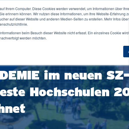
auf Ihrem Computer. Diese Cookies werden verwendet, um Informationen über Ihre 
ne NORDAKADEMIE ↓
Für Unternehmen ↓
 Sie erinnern können. Wir nutzen diese Informationen, um Ihre Website-Erfahrung 
Duale
her auf dieser Website und anderen Medien-Seiten zu erstellen. Mehr Infos über
nschutzrichtlinie.
nformationen beim Besuch dieser Website nicht erfasst. Ein einzelnes Cookie wird
t nachverfolgt werden möchten.
Übersicht
Zur Übersicht
Master berufsbegleitend
Masterstudium Übersicht
iothek
FAQ
Angewandte Künstliche Intelligenz
sa
Beratung & Kontakt
EMIE im neuen SZ-I
Applied Data Science & AI Management
dentische
einigungen
Digital Marketing Management
este Hochschulen 2
ent Life
Financial Management and Accounting
nheim
General Management
hnet
ndort Elmshorn
HR-Management & Wirtschaftspsychologie
ndort Hamburg
Wirtschaftsingenieurwesen
iere