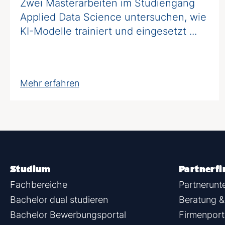
Zwei Masterarbeiten im Studiengang
Applied Data Science untersuchen, wie
KI-Modelle trainiert und eingesetzt ...
Mehr erfahren
Studium
Partnerf
Fachbereiche
Partnerun
Bachelor dual studieren
Beratung &
Bachelor Bewerbungsportal
Firmenport