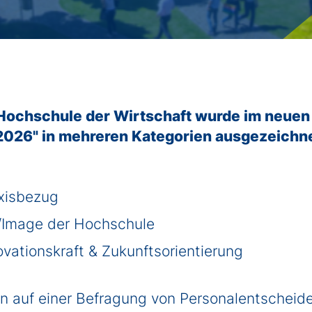
Wirtschaftsinformatik / IT-Management
Master of Business Administration (MBA)
Jobs for Master
Studienberatung
FAQs
chschule der Wirtschaft wurde im neuen 
026" in mehreren Kategorien ausgezeichne
xisbezug
/Image der Hochschule
vationskraft & Zukunftsorientierung
n auf einer Befragung von Personalentscheide