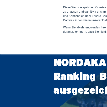
Diese Website speichert Cookies 
Studium ↓
Dei
zu erfassen und damit wir uns an
und Kennzahlen über unsere Besuc
Cookies finden Sie in unserer Date
Wenn Sie ablehnen, werden Ihre I
daran zu erinnern, dass Sie nich
Zur 
Duales Studium
Bachelorstudium Übersicht
Bibl
17.06.2026
Hochschule
Betriebswirtschaftslehre
Men
NORDAKAD
Wirtschaftsingenieurwesen
Stu
Ver
Wirtschaftsinformatik
Ranking B
Stud
Software Engineering
Woh
IT-Engineering
ausgezeic
Sta
Duale Studiengänge Schwerpunkte
Sta
Studium Generale (Seminarwesen)
Karr