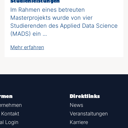
Studienleistungen
Im Rahmen eines betreuten
Masterprojekts wurde von vier
Studierenden des Applied Data Science
(MADS) ein ...
Mehr erfahren
irmen
Direktlinks
ternehmen
News
 Kontakt
Veranstaltungen
al Login
Karriere