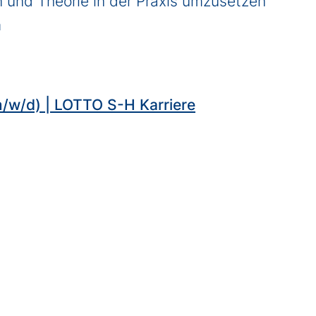
n und Theorie in der Praxis umzusetzen
m
m/w/d) | LOTTO S-H Karriere