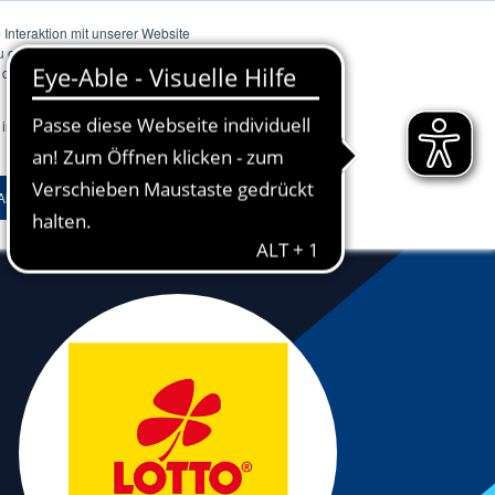
Interaktion mit unserer Website
zu optimieren und um Analysen
s Studium starten
Masterstudium starten
 die von uns eingesetzten
 in Ihrem Browser gesetzt, um
Zertifikate & Weiterbildung
Akzeptieren
Ablehnen
Zur Übersicht
Trendthema Nachhaltigkeit
Trendthema Künstliche Intelligenz
Trendthema Führung
Internationales
Zur Übersicht
Fachbereiche
Zur Übersicht