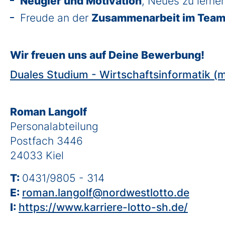
Neugier und Motivation
, Neues zu lerne
Freude an der
Zusammenarbeit im Tea
Wir freuen uns auf Deine Bewerbung!
Duales Studium - Wirtschaftsinformatik (
Roman Langolf
Personalabteilung
Postfach 3446
24033 Kiel
T:
0431/9805 - 314
E:
roman.langolf@nordwestlotto.de
I:
https://www.karriere-lotto-sh.de/