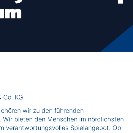
Wirtschaftsinformatik / IT-Management
ium
Master of Business Administration (MBA)
Jobs for Master
Studienberatung
FAQs
& Co. KG
gehören wir zu den führenden
. Wir bieten den Menschen im nördlichsten
lem verantwortungsvolles Spielangebot. Ob