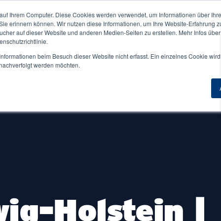
auf Ihrem Computer. Diese Cookies werden verwendet, um Informationen über Ihre 
ne NORDAKADEMIE ↓
Für Unternehmen ↓
 Sie erinnern können. Wir nutzen diese Informationen, um Ihre Website-Erfahrung 
Duale
her auf dieser Website und anderen Medien-Seiten zu erstellen. Mehr Infos über
nschutzrichtlinie.
nformationen beim Besuch dieser Website nicht erfasst. Ein einzelnes Cookie wird
t nachverfolgt werden möchten.
Übersicht
Zur Übersicht
Master berufsbegleitend
Masterstudium Übersicht
iothek
FAQ
Angewandte Künstliche Intelligenz
sa
Beratung & Kontakt
Applied Data Science & AI Management
dentische
einigungen
Digital Marketing Management
ent Life
Financial Management and Accounting
nheim
General Management
ndort Elmshorn
HR-Management & Wirtschaftspsychologie
ig-Holstein |
ndort Hamburg
Wirtschaftsingenieurwesen
iere