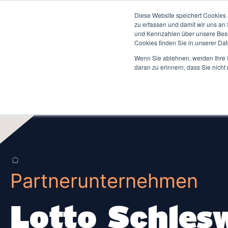
Diese Website speichert Cookies 
Studium ↓
Dei
zu erfassen und damit wir uns an
und Kennzahlen über unsere Besuc
Cookies finden Sie in unserer Date
Wenn Sie ablehnen, werden Ihre I
daran zu erinnern, dass Sie nich
Zur 
Duales Studium
Bachelorstudium Übersicht
Bibl
Betriebswirtschaftslehre
Men
Wirtschaftsingenieurwesen
Stu
Ver
Wirtschaftsinformatik
Stud
Software Engineering
Partnerunternehmen
Woh
IT-Engineering
Sta
Duale Studiengänge Schwerpunkte
Lotto Schlesw
Sta
Studium Generale (Seminarwesen)
Karr