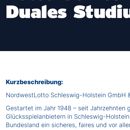
Studienberatung
Duales Stud
FAQs
Freie Studienplätze 2026
Freie Studienplätze 2027
Bewerbungprozess duales Studium
Kurzbeschreibung:
NordwestLotto Schleswig-Holstein GmbH 
Gestartet im Jahr 1948 – seit Jahrzehnten 
Glücksspielanbietern in Schleswig-Holstein
Bundesland ein sicheres, faires und vor al