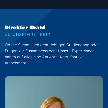
Direkter Draht
zu unserem Team
Ob die Suche nach dem richtigen Studiengang oder
Fragen zur Zusammenarbeit: Unsere Expert:innen
haben auf alles eine Antwort. Jetzt Kontakt
aufnehmen: