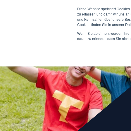
Diese Website speichert Cookies 
Studium ↓
Dei
zu erfassen und damit wir uns an
und Kennzahlen über unsere Besuc
Cookies finden Sie in unserer Date
Wenn Sie ablehnen, werden Ihre I
daran zu erinnern, dass Sie nich
Zur 
Duales Studium
Bachelorstudium Übersicht
Bibl
Betriebswirtschaftslehre
Men
Wirtschaftsingenieurwesen
Stu
Ver
Wirtschaftsinformatik
Stud
Software Engineering
Woh
IT-Engineering
Sta
Duale Studiengänge Schwerpunkte
Sta
Studium Generale (Seminarwesen)
Karr