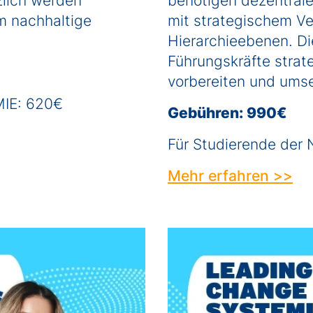
zlich werden
benötigen dezentral
m nachhaltige
mit strategischem Ve
Hierarchieebenen. Di
Führungskräfte stra
vorbereiten und ums
MIE: 620€
Gebühren: 990€
Für Studierende de
Mehr erfahren >>