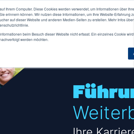
auf Ihrem Computer. Diese Cookies werden verwendet, um Informationen über Ihre 
ne NORDAKADEMIE ↓
Für Unternehmen ↓
 Sie erinnern können. Wir nutzen diese Informationen, um Ihre Website-Erfahrung 
Duale
her auf dieser Website und anderen Medien-Seiten zu erstellen. Mehr Infos über
nschutzrichtlinie.
nformationen beim Besuch dieser Website nicht erfasst. Ein einzelnes Cookie wird
t nachverfolgt werden möchten.
Übersicht
Zur Übersicht
Master berufsbegleitend
Masterstudium Übersicht
iothek
FAQ
Studium
Zertifikat
Angewandte Künstliche Intelligenz
sa
Beratung & Kontakt
Applied Data Science & AI Management
dentische
Führu
einigungen
Digital Marketing Management
ent Life
Financial Management and Accounting
nheim
Weiter
General Management
ndort Elmshorn
HR-Management & Wirtschaftspsychologie
ndort Hamburg
Wirtschaftsingenieurwesen
Ihre Karrie
iere