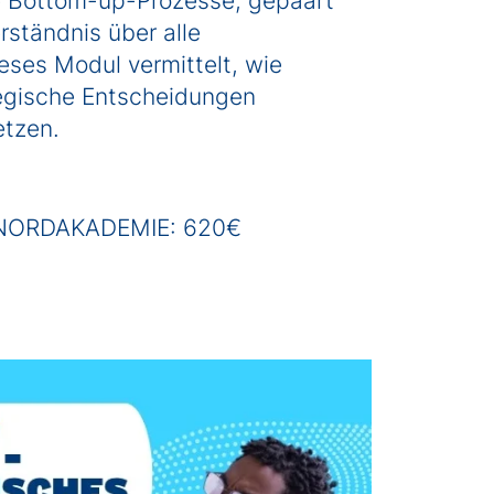
e Bottom-up-Prozesse, gepaart
rständnis über alle
eses Modul vermittelt, wie
tegische Entscheidungen
etzen.
r NORDAKADEMIE: 620€