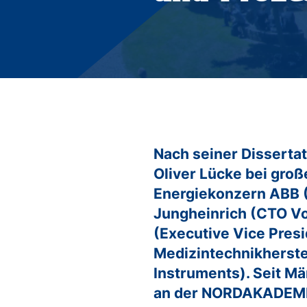
Studienberatung
FAQs
Freie Studienplätze 2026
Freie Studienplätze 2027
Bewerbungprozess duales Studium
Nach seiner Dissertat
Oliver Lücke bei gro
Energiekonzern ABB (
Jungheinrich (CTO Vo
(Executive Vice Pres
Medizintechnikherstel
Instruments). Seit M
an der NORDAKADEMI