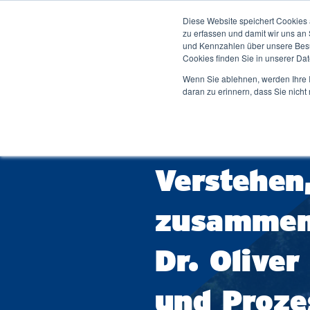
Diese Website speichert Cookies 
Studium ↓
Dei
zu erfassen und damit wir uns an
und Kennzahlen über unsere Besuc
Cookies finden Sie in unserer Date
Wenn Sie ablehnen, werden Ihre I
daran zu erinnern, dass Sie nich
Zur 
Duales Studium
Bachelorstudium Übersicht
Bibl
21.08.2025
Hochschule
Duales S
Betriebswirtschaftslehre
Men
Verstehen,
Wirtschaftsingenieurwesen
Stu
Ver
Wirtschaftsinformatik
zusammenh
Stud
Software Engineering
Woh
IT-Engineering
Dr. Oliver
Sta
Duale Studiengänge Schwerpunkte
Sta
und Proz
Studium Generale (Seminarwesen)
Karr