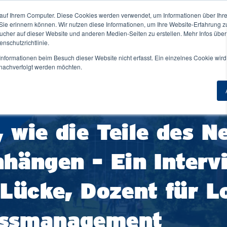
auf Ihrem Computer. Diese Cookies werden verwendet, um Informationen über Ihre 
ne NORDAKADEMIE ↓
Für Unternehmen ↓
 Sie erinnern können. Wir nutzen diese Informationen, um Ihre Website-Erfahrung 
Duale
her auf dieser Website und anderen Medien-Seiten zu erstellen. Mehr Infos über
nschutzrichtlinie.
nformationen beim Besuch dieser Website nicht erfasst. Ein einzelnes Cookie wird
t nachverfolgt werden möchten.
Übersicht
Zur Übersicht
Master berufsbegleitend
Masterstudium Übersicht
iothek
FAQ
tudium
Angewandte Künstliche Intelligenz
sa
Beratung & Kontakt
 wie die Teile des N
Applied Data Science & AI Management
dentische
einigungen
Digital Marketing Management
ängen - Ein Interv
ent Life
Financial Management and Accounting
nheim
General Management
 Lücke, Dozent für L
ndort Elmshorn
HR-Management & Wirtschaftspsychologie
ndort Hamburg
essmanagement
Wirtschaftsingenieurwesen
iere