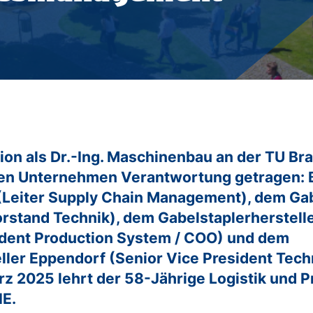
Wirtschaftsinformatik / IT-Management
Master of Business Administration (MBA)
Jobs for Master
Studienberatung
FAQs
ion als Dr.-Ing. Maschinenbau an der TU Br
ßen Unternehmen Verantwortung getragen: 
Leiter Supply Chain Management), dem Gab
rstand Technik), dem Gabelstaplerherstell
ident Production System / COO) und dem
ler Eppendorf (Senior Vice President Techn
ärz 2025 lehrt der 58-Jährige Logistik un
E.