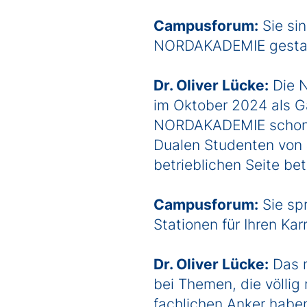
Campusforum:
Sie sin
NORDAKADEMIE gestarte
Dr. Oliver Lücke:
Die N
im Oktober 2024 als G
NORDAKADEMIE schon se
Dualen Studenten von J
betrieblichen Seite bet
Campusforum:
Sie spr
Stationen für Ihren Ka
Dr. Oliver Lücke:
Das m
bei Themen, die völli
fachlichen Anker habe