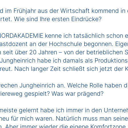
d im Frühjahr aus der Wirtschaft kommend in 
t. Wie sind Ihre ersten Eindrücke?
ORDAKADEMIE kenne ich tatsächlich schon et
astdozent an der Hochschule begonnen. Eigen
it über 20 Jahren – von der betrieblichen S
ungheinrich habe ich damals als Produktionsl
reut. Nach langer Zeit schließt sich jetzt der 
echen Jungheinrich an. Welche Rolle haben di
rriereweg gespielt? Was war prägend?
eiste gelernt habe ich immer in den Untern
g neu für mich waren. Natürlich muss man sei
n. Aber immer wieder die eigene Komfortzone 