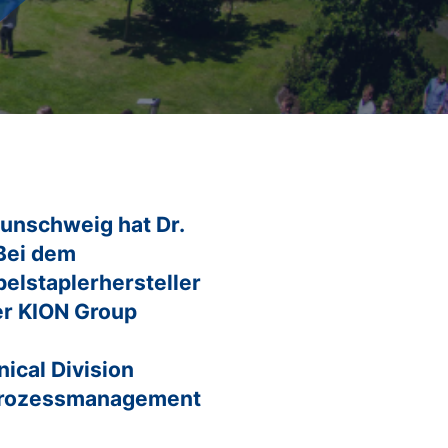
Ingenieurwissenschaften
Wirtschaftswissenschaften
Informatik
aunschweig hat Dr.
Bei dem
elstaplerhersteller
er KION Group
ical Division
d Prozessmanagement