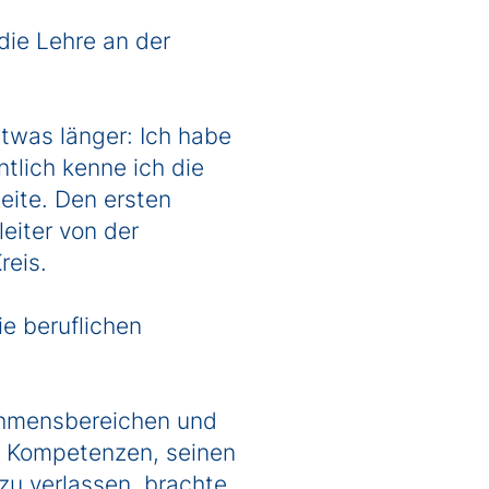
die Lehre an der
was länger: Ich habe
tlich kenne ich die
eite. Den ersten
eiter von der
Kreis.
e beruflichen
ehmensbereichen und
ne Kompetenzen, seinen
zu verlassen, brachte