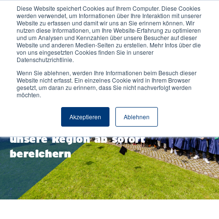
Diese Website speichert Cookies auf Ihrem Computer. Diese Cookies
werden verwendet, um Informationen über Ihre Interaktion mit unserer
Website zu erfassen und damit wir uns an Sie erinnern können. Wir
nutzen diese Informationen, um Ihre Website-Erfahrung zu optimieren
und um Analysen und Kennzahlen über unsere Besucher auf dieser
Website und anderen Medien-Seiten zu erstellen. Mehr Infos über die
von uns eingesetzten Cookies finden Sie in unserer
Datenschutzrichtlinie.
Wenn Sie ablehnen, werden Ihre Informationen beim Besuch dieser
29.04.2024
Pressemitteilungen
Website nicht erfasst. Ein einzelnes Cookie wird in Ihrem Browser
gesetzt, um daran zu erinnern, dass Sie nicht nachverfolgt werden
NORDAKADEMIE feierte die
möchten.
Bachelor-Graduierung 2024: Über
Akzeptieren
Ablehnen
300 Absolvent:innen werden
unsere Region ab sofort
bereichern